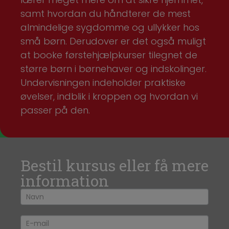
samt hvordan du håndterer de mest
almindelige sygdomme og ullykker hos
små børn. Derudover er det også muligt
at booke førstehjælpkurser tilegnet de
større børn i børnehaver og indskolinger.
Undervisningen indeholder praktiske
øvelser, indblik i kroppen og hvordan vi
passer på den.
Bestil kursus eller få mere
information
If you
Bliv
are
kontaktet
human,
leave
this